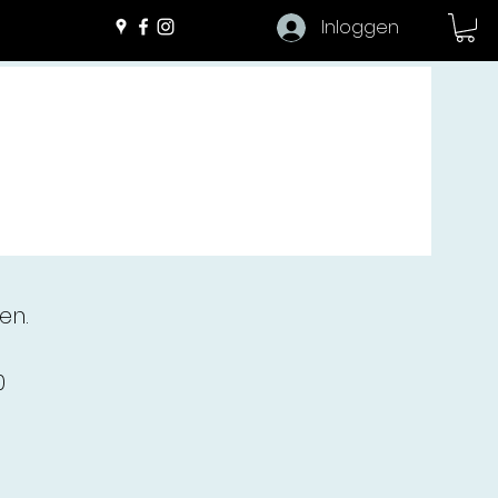
Inloggen
0562-443456
den.
00