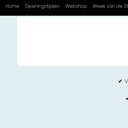
Home
Openingstijden
Webshop
Week van de St
✔ V