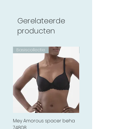
Gerelateerde
producten
Basiscollectie
Basiscollectie
Mey Amorous spacer beha
Mey Amorous bi-stret
74808
beha 74800