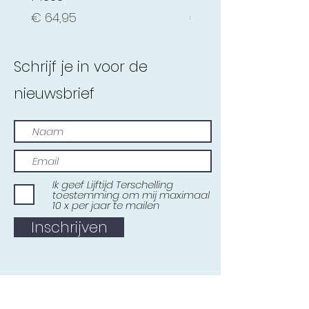
Prijs
Prijs
€ 64,95
€ 69,99
Schrijf je in voor de
nieuwsbrief
Ik geef Lijftijd Terschelling
toestemming om mij maximaal
10 x per jaar te mailen
Inschrijven