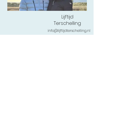
Lijftijd
Terschelling
info@lijftijdterschelling.nl
0562-443456
of
06-1262 0444
Torenstraat 54
,8881 BL West-Terschelling
Veelgestelde vragen
Retourneren
Levertijd
Privacy & Cookies