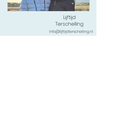
Lijftijd
Terschelling
info@lijftijdterschelling.nl
0562-443456
of
06-1262 0444
Torenstraat 54
,8881 BL West-Terschelling
Veelgestelde vragen
Retourneren
Levertijd
Privacy & Cookies