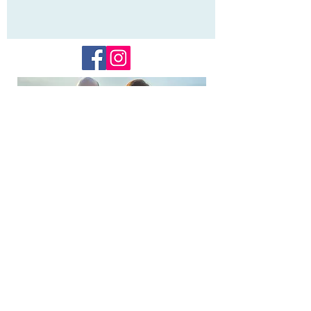
Lijftijd
Terschelling
info@lijftijdterschelling.nl
0562-443456
of
06-1262 0444
Torenstraat 54
,8881 BL West-Terschelling
Veelgestelde vragen
Retourneren