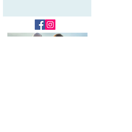
Lijftijd
Terschelling
info@lijftijdterschelling.nl
0562-443456
of
06-1262 0444
Torenstraat 54
,8881 BL West-Terschelling
Veelgestelde vragen
Retourneren