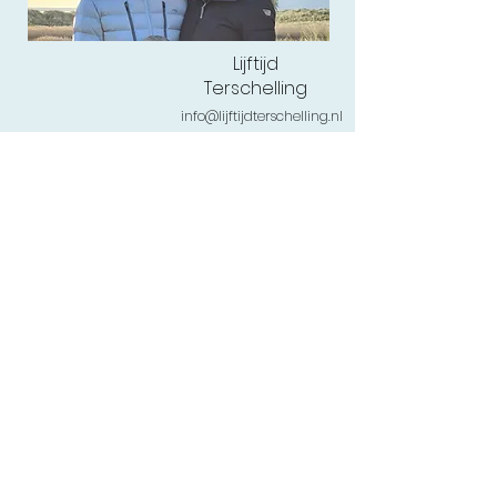
Lijftijd
Terschelling
info@lijftijdterschelling.nl
0562-443456
of
06-1262 0444
Torenstraat 54
,8881 BL West-Terschelling
Veelgestelde vragen
Retourneren
Levertijd
Privacy & Cookies