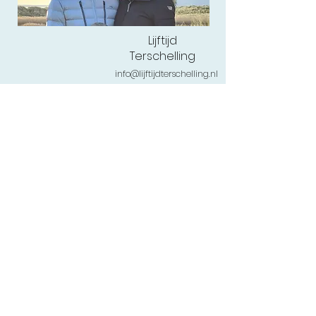
Lijftijd
Terschelling
info@lijftijdterschelling.nl
0562-443456
of
06-1262 0444
Torenstraat 54
,8881 BL West-Terschelling
Veelgestelde vragen
Retourneren
Levertijd
Privacy & Cookies